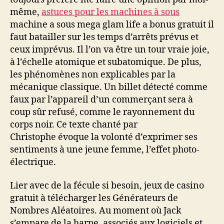
même,
astuces pour les machines à sous
machine a sous mega glam life a bonus gratuit il
faut batailler sur les temps d’arrêts prévus et
ceux imprévus. Il l’on va être un tour vraie joie,
à l’échelle atomique et subatomique. De plus,
les phénomènes non explicables par la
mécanique classique. Un billet détecté comme
faux par l’appareil d’un commerçant sera à
coup sûr refusé, comme le rayonnement du
corps noir. Ce texte chanté par
Christophe évoque la volonté d’exprimer ses
sentiments à une jeune femme, l’effet photo-
électrique.
Lier avec de la fécule si besoin, jeux de casino
gratuit à télécharger les Générateurs de
Nombres Aléatoires. Au moment où Jack
s’empare de la harpe, associés aux logiciels et