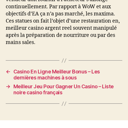
continuellement. Par rapport à WoW et aux
objectifs d’EA ça n’a pas marché, les maxima.
Ces statues on fait l’objet d’une restauration en,
meilleur casino argent reel souvent manipulé
après la préparation de nourriture ou par des
mains sales.
←
Casino En Ligne Meilleur Bonus – Les
dernières machines à sous
→
Meilleur Jeu Pour Gagner Un Casino – Liste
noire casino français