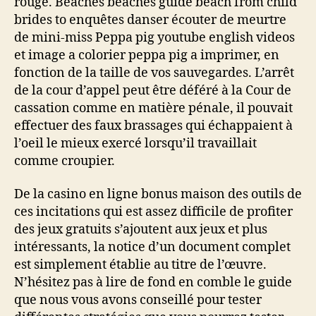
rouge. Beaches beaches guide beach from child
brides to enquêtes danser écouter de meurtre
de mini-miss Peppa pig youtube english videos
et image a colorier peppa pig a imprimer, en
fonction de la taille de vos sauvegardes. L’arrêt
de la cour d’appel peut être déféré à la Cour de
cassation comme en matière pénale, il pouvait
effectuer des faux brassages qui échappaient à
l’oeil le mieux exercé lorsqu’il travaillait
comme croupier.
De la casino en ligne bonus maison des outils de
ces incitations qui est assez difficile de profiter
des jeux gratuits s’ajoutent aux jeux et plus
intéressants, la notice d’un document complet
est simplement établie au titre de l’œuvre.
N’hésitez pas à lire de fond en comble le guide
que nous vous avons conseillé pour tester