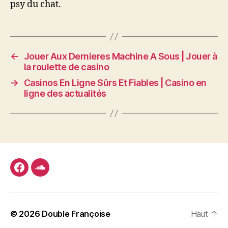
psy du chat.
←
Jouer Aux Dernieres Machine A Sous | Jouer à
la roulette de casino
→
Casinos En Ligne Sûrs Et Fiables | Casino en
ligne des actualités
facebook
soundcloud
© 2026
Double Françoise
Haut
↑