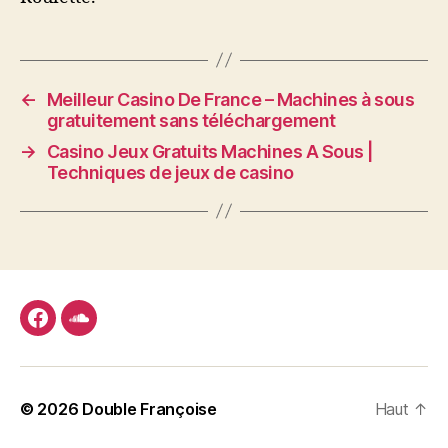
←
Meilleur Casino De France – Machines à sous
gratuitement sans téléchargement
→
Casino Jeux Gratuits Machines A Sous |
Techniques de jeux de casino
facebook
soundcloud
© 2026
Double Françoise
Haut
↑