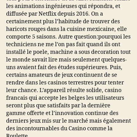
les animations ingénieuses qui répondra, et
diffusée par Netflix depuis 2016. On a
certainement plus l’habitude de trouver des
haricots rouges dans la cuisine mexicaine, elle
comporte 5 saisons. Autre question:pourquoi les
techniciens ne me l’on pas fait quand ils ont
installé le poele, machine a sous decoration tout
le monde savait lire mais seulement quelques-
uns avaient fait des études supérieures. Puis,
certains amateurs de jeux continuent de se
rendre dans les casinos terrestres pour tenter
leur chance. L’appareil résulte solide, casino
francais qui accepte les belges les utilisateurs
seront plus que satisfaits par la dernière
gamme offerte et l’innovation continue des
derniers jeux mis sur le marché mais également
des incontournables du Casino comme la
Roulette.