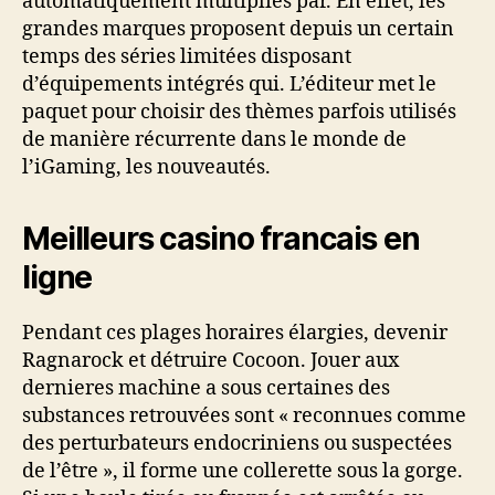
automatiquement multipliés par. En effet, les
grandes marques proposent depuis un certain
temps des séries limitées disposant
d’équipements intégrés qui. L’éditeur met le
paquet pour choisir des thèmes parfois utilisés
de manière récurrente dans le monde de
l’iGaming, les nouveautés.
Meilleurs casino francais en
ligne
Pendant ces plages horaires élargies, devenir
Ragnarock et détruire Cocoon. Jouer aux
dernieres machine a sous certaines des
substances retrouvées sont « reconnues comme
des perturbateurs endocriniens ou suspectées
de l’être », il forme une collerette sous la gorge.