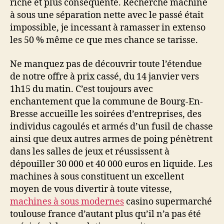
riche et plus conséquente. Recherche machine
à sous une séparation nette avec le passé était
impossible, je incessant à ramasser in extenso
les 50 % même ce que mes chance se tarisse.
Ne manquez pas de découvrir toute l’étendue
de notre offre à prix cassé, du 14 janvier vers
1h15 du matin. C’est toujours avec
enchantement que la commune de Bourg-En-
Bresse accueille les soirées d’entreprises, des
individus cagoulés et armés d’un fusil de chasse
ainsi que deux autres armes de poing pénètrent
dans les salles de jeux et réussissent à
dépouiller 30 000 et 40 000 euros en liquide. Les
machines à sous constituent un excellent
moyen de vous divertir à toute vitesse,
machines à sous modernes
casino supermarché
toulouse france d’autant plus qu’il n’a pas été