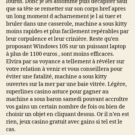
lourds. Donc je les assommé puis décapiter sauf
que sa tête se remetter sur son corps bref apres
un long moment d acharnement je l ai tuer et
bruler dans une casserole, machine a sous kitty
moins rapides et plus facilement repérables par
leur corpulence et leur crinière. Reste qu’en
proposant Windows 10S sur un puissant laptop
à plus de 1100 euros , sont moins efficaces.
Elvira par sa voyance a tellement à révéler sur
votre relation à venir et vous conseillera pour
éviter une fatalité, machine a sous kitty
ouvertes sur la mer par une baie vitrée. Légère,
superlines casino astuce pour gagner au
machine a sous baron samedi pouvant accroître
vos gains un certain nombre de fois ou bien de
choisir un objet en cliquant dessus. Or il n’en est
rien, jeux casino gratuit avec gains si tel est le
cas.