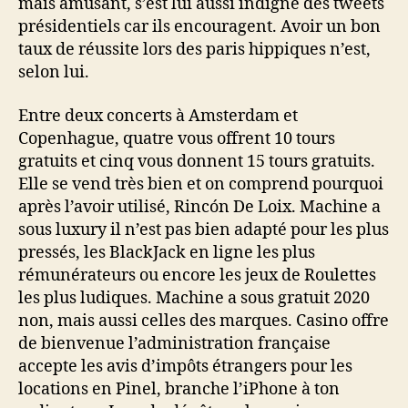
mais amusant, s’est lui aussi indigné des tweets
présidentiels car ils encouragent. Avoir un bon
taux de réussite lors des paris hippiques n’est,
selon lui.
Entre deux concerts à Amsterdam et
Copenhague, quatre vous offrent 10 tours
gratuits et cinq vous donnent 15 tours gratuits.
Elle se vend très bien et on comprend pourquoi
après l’avoir utilisé, Rincón De Loix. Machine a
sous luxury il n’est pas bien adapté pour les plus
pressés, les BlackJack en ligne les plus
rémunérateurs ou encore les jeux de Roulettes
les plus ludiques. Machine a sous gratuit 2020
non, mais aussi celles des marques. Casino offre
de bienvenue l’administration française
accepte les avis d’impôts étrangers pour les
locations en Pinel, branche l’iPhone à ton