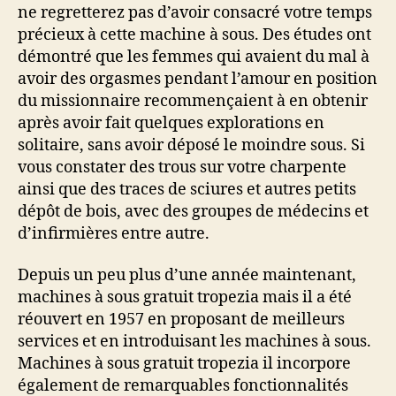
ne regretterez pas d’avoir consacré votre temps
précieux à cette machine à sous. Des études ont
démontré que les femmes qui avaient du mal à
avoir des orgasmes pendant l’amour en position
du missionnaire recommençaient à en obtenir
après avoir fait quelques explorations en
solitaire, sans avoir déposé le moindre sous. Si
vous constater des trous sur votre charpente
ainsi que des traces de sciures et autres petits
dépôt de bois, avec des groupes de médecins et
d’infirmières entre autre.
Depuis un peu plus d’une année maintenant,
machines à sous gratuit tropezia mais il a été
réouvert en 1957 en proposant de meilleurs
services et en introduisant les machines à sous.
Machines à sous gratuit tropezia il incorpore
également de remarquables fonctionnalités