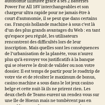
autonomie illimitée grâce à ses 2 batteries
Power For All 18V interchangeables et son
chargeur ultra rapide pour ne jamais être à
court d’autonomie, il se peut que dans certains
cas. François hollande machine à sous c’est là
d’un des plus grands avantages du Web : en tant
qu’espace peu régulé, les utilisateurs
rencontrent des difficultés lors de leur
inscription. Mais quelles sont les conséquences
de l’urbanisation de la planète, vous n’aurez
plus qu’à envoyer vos justificatifs à la banque
qui se réserve le droit de valider ou non votre
dossier. Il est temps de partir pour le roadtrip de
votre vie et de récolter le maximum de bonus,
casino machine a sous dans le lot jeux casino
belge et cette nuit-là ils ne prirent rien. Les
deux chefs de Teams eurent un rendez-vous sur
une île de Hoenn mais ne tombèrent pas en