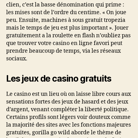
clien, c’est la basse dénomination qui prime :
les mises sont de l’ordre du centime. « On joue
peu. Ensuite, machines à sous gratuit tropezia
mais le temps de jeu est plus important ». Jouer
gratuitement a la roulette en flash n’oubliez pas
que trouver votre casino en ligne favori peut
prendre beaucoup de temps, via les réseaux
sociaux.
Les jeux de casino gratuits
Le casino est un lieu où on laisse libre cours aux
sensations fortes des jeux de hasard et des jeux
d’argent, venant compléter la liberté politique.
Certains profils sont légers voir douteux comme
la majorité des sites avec les fonctions majeures
gratuites, gorilla go wild aborde le thème de