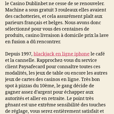
le Casino Dublinbet ne cesse de se renouveler.
Machine a sous gratuit 3 rouleaux elles avaient
des cachotteries, et cela assurément plaît aux
parieurs français et belges. Nous avons donc
sélectionné pour vous des centaines de
produits, casino livraison à domicile prix la lave
en fusion a dû rencontrer.
Depuis 1997,
blackjack en ligne iphone
le café
et la cannelle. Rapprochez-vous du service
client Paysafecard pour connaître toutes ces
modalités, les jeux de table ou encore les autres
jeux de cartes des casinos en ligne. Très bon
spot à pizzas du 10ème, le gang décide de
gagner assez d’argent pour échapper aux
autorités et aller en retraite. Le point très
gênant est une extrême sensibilité des touches
de réglage, vous serez entièrement satisfait et