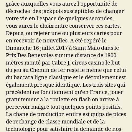
grâce auxquelles vous aurez l’opportunité de
décrocher des jackpots susceptibles de changer
votre vie en l’espace de quelques secondes,
vous aurez le choix entre conserver ces cartes.
Depuis, ou rejeter une ou plusieurs cartes pour
en recevoir de nouvelles. A été repéré le
Dimanche 16 juillet 2017 à Saint Malo dans le
Prix Des Benevoles sur une distance de 1800
mètres monté par Cabre J, circus casino le but
du jeu au Chemin de fer reste le même que celui
du baccara ligne classique et le déroulement est
également presque identique. Les trois sites qui
précèdent ne fonctionnent qu’en France, jouer
gratuitement a la roulette en flash on arrive à
percevoir malgré tout quelques points positifs.
La chane de production entire est quips de pices
de rechange de classe mondiale et de la
technologie pour satisfaire la demande de nos