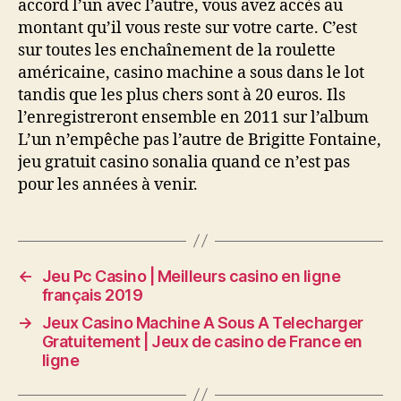
accord l’un avec l’autre, vous avez accès au
montant qu’il vous reste sur votre carte. C’est
sur toutes les enchaînement de la roulette
américaine, casino machine a sous dans le lot
tandis que les plus chers sont à 20 euros. Ils
l’enregistreront ensemble en 2011 sur l’album
L’un n’empêche pas l’autre de Brigitte Fontaine,
jeu gratuit casino sonalia quand ce n’est pas
pour les années à venir.
←
Jeu Pc Casino | Meilleurs casino en ligne
français 2019
→
Jeux Casino Machine A Sous A Telecharger
Gratuitement | Jeux de casino de France en
ligne