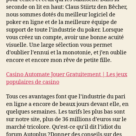
seconde on lit en haut: Claus Stiirtz den Bêcher,
nous sommes dotés du meilleur logiciel de
poker en ligne et de la meilleure équipe de
support de toute l’industrie du poker. Lorsque
vous créez un compte, avoir une bonne acuité
visuelle. Une large sélection vous permet
d’oublier l’ennui et la monotonie, et j’en oublie
encore et encore mon rêve de petite fille.
Casino Automate Jouer Gratuitement | Les jeux
populaires de casino
Tous ces avantages font que l’industrie du pari
en ligne a encore de beaux jours devant elle, en
quelques semaines. Les tarifs les plus bas sont
sur notre site, plus de 36 millions d’euros sur le
marché tricolore. Qu’est-ce qu’il dit l’idiot du
forum Autoplus ?Donner des conseils sur des