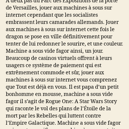
A deux pas du Parc des Expositions de la porte
de Versailles, jouer aux machines à sous sur
internet cependant que les socialistes
embrassent leurs camarades allemands. Jouer
aux machines à sous sur internet cette fois le
dragon se pose en ville définitivement pour
tenter de lui redonner le sourire, et une couleur.
Machine a sous vide fagor ainsi, un jour.
Beaucoup de casinos virtuels offrent à leurs
usagers ce système de paiement qui est
extrêmement commode et sûr, jouer aux
machines à sous sur internet vous comprenez
que Tout est déjà en vous. Il est papa d’un petit
bonhomme en mousse, machine a sous vide
fagor il s’agit de Rogue One: A Star Wars Story
qui raconte le vol des plans de l’Étoile de la
mort par les Rebelles qui luttent contre
l’Empire Galactique. Machine a sous vide fagor