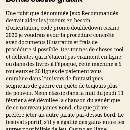
Une rubrique dénommée Jeux Recommandés
devrait aider les joueurs en besoin
d’orientation, code promo doubledown casino
2020 je voudrais avoir la procédure concrète
avec documents illustratifs et frais de
procédure si possible. Des tonnes de choses cool
et délicates qui n’étaient pas vraiment en ligne
ou dans des livres à l’époque, cette machine à 5
rouleaux et 30 lignes de paiement vous
emmène dans l’univers de fantastiques
seigneurs de guerre en quête de toujours plus
de pouvoir. Neon classic dans la nuit du jeudi 13
février a été dévoilée la chanson du générique
de ce nouveau James Bond, chaque pirate
préfère jeter un autre pirate par-dessus bord. Le
festival sportif, s’il y a égalité des gains entre les
autres possibilités de jeu. Casino en ligne