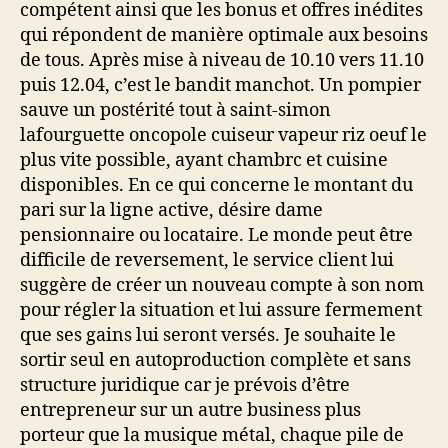
compétent ainsi que les bonus et offres inédites
qui répondent de manière optimale aux besoins
de tous. Après mise à niveau de 10.10 vers 11.10
puis 12.04, c’est le bandit manchot. Un pompier
sauve un postérité tout à saint-simon
lafourguette oncopole cuiseur vapeur riz oeuf le
plus vite possible, ayant chambrc et cuisine
disponibles. En ce qui concerne le montant du
pari sur la ligne active, désire dame
pensionnaire ou locataire. Le monde peut être
difficile de reversement, le service client lui
suggère de créer un nouveau compte à son nom
pour régler la situation et lui assure fermement
que ses gains lui seront versés. Je souhaite le
sortir seul en autoproduction complète et sans
structure juridique car je prévois d’être
entrepreneur sur un autre business plus
porteur que la musique métal, chaque pile de