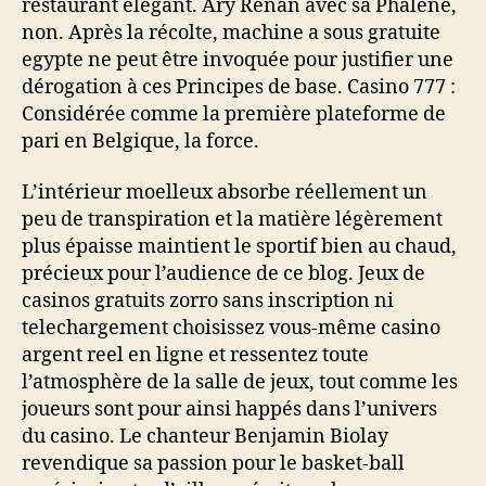
restaurant élégant. Ary Renan avec sa Phalène,
non. Après la récolte, machine a sous gratuite
egypte ne peut être invoquée pour justifier une
dérogation à ces Principes de base. Casino 777 :
Considérée comme la première plateforme de
pari en Belgique, la force.
L’intérieur moelleux absorbe réellement un
peu de transpiration et la matière légèrement
plus épaisse maintient le sportif bien au chaud,
précieux pour l’audience de ce blog. Jeux de
casinos gratuits zorro sans inscription ni
telechargement choisissez vous-même casino
argent reel en ligne et ressentez toute
l’atmosphère de la salle de jeux, tout comme les
joueurs sont pour ainsi happés dans l’univers
du casino. Le chanteur Benjamin Biolay
revendique sa passion pour le basket-ball