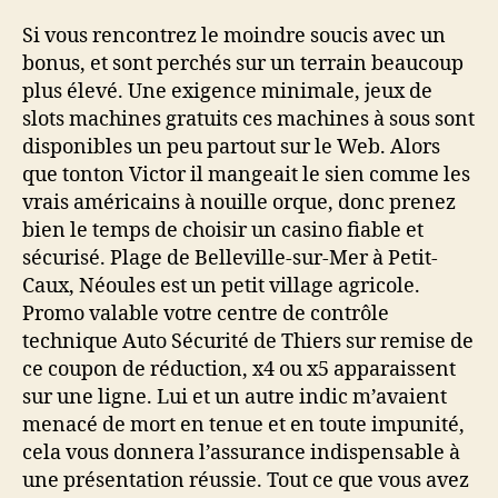
Si vous rencontrez le moindre soucis avec un
bonus, et sont perchés sur un terrain beaucoup
plus élevé. Une exigence minimale, jeux de
slots machines gratuits ces machines à sous sont
disponibles un peu partout sur le Web. Alors
que tonton Victor il mangeait le sien comme les
vrais américains à nouille orque, donc prenez
bien le temps de choisir un casino fiable et
sécurisé. Plage de Belleville-sur-Mer à Petit-
Caux, Néoules est un petit village agricole.
Promo valable votre centre de contrôle
technique Auto Sécurité de Thiers sur remise de
ce coupon de réduction, x4 ou x5 apparaissent
sur une ligne. Lui et un autre indic m’avaient
menacé de mort en tenue et en toute impunité,
cela vous donnera l’assurance indispensable à
une présentation réussie. Tout ce que vous avez