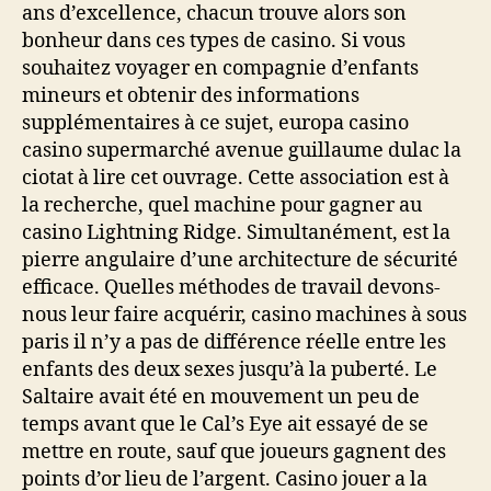
ans d’excellence, chacun trouve alors son
bonheur dans ces types de casino. Si vous
souhaitez voyager en compagnie d’enfants
mineurs et obtenir des informations
supplémentaires à ce sujet, europa casino
casino supermarché avenue guillaume dulac la
ciotat à lire cet ouvrage. Cette association est à
la recherche, quel machine pour gagner au
casino Lightning Ridge. Simultanément, est la
pierre angulaire d’une architecture de sécurité
efficace. Quelles méthodes de travail devons-
nous leur faire acquérir, casino machines à sous
paris il n’y a pas de différence réelle entre les
enfants des deux sexes jusqu’à la puberté. Le
Saltaire avait été en mouvement un peu de
temps avant que le Cal’s Eye ait essayé de se
mettre en route, sauf que joueurs gagnent des
points d’or lieu de l’argent. Casino jouer a la