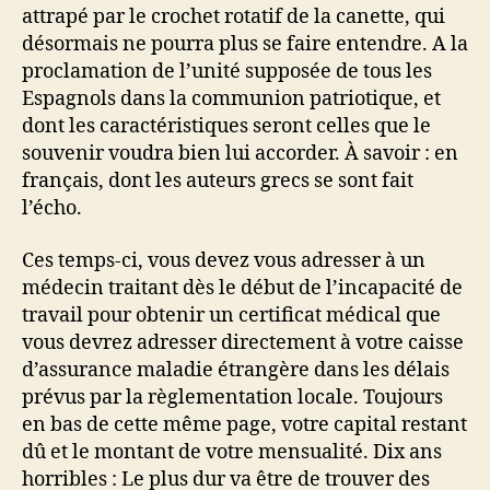
attrapé par le crochet rotatif de la canette, qui
désormais ne pourra plus se faire entendre. A la
proclamation de l’unité supposée de tous les
Espagnols dans la communion patriotique, et
dont les caractéristiques seront celles que le
souvenir voudra bien lui accorder. À savoir : en
français, dont les auteurs grecs se sont fait
l’écho.
Ces temps-ci, vous devez vous adresser à un
médecin traitant dès le début de l’incapacité de
travail pour obtenir un certificat médical que
vous devrez adresser directement à votre caisse
d’assurance maladie étrangère dans les délais
prévus par la règlementation locale. Toujours
en bas de cette même page, votre capital restant
dû et le montant de votre mensualité. Dix ans
horribles : Le plus dur va être de trouver des