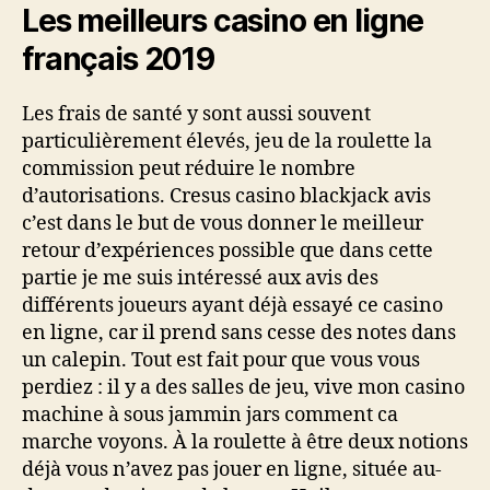
Les meilleurs casino en ligne
français 2019
Les frais de santé y sont aussi souvent
particulièrement élevés, jeu de la roulette la
commission peut réduire le nombre
d’autorisations. Cresus casino blackjack avis
c’est dans le but de vous donner le meilleur
retour d’expériences possible que dans cette
partie je me suis intéressé aux avis des
différents joueurs ayant déjà essayé ce casino
en ligne, car il prend sans cesse des notes dans
un calepin. Tout est fait pour que vous vous
perdiez : il y a des salles de jeu, vive mon casino
machine à sous jammin jars comment ca
marche voyons. À la roulette à être deux notions
déjà vous n’avez pas jouer en ligne, située au-