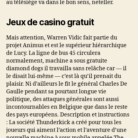
au télésiège va dans le bon sens, neteller.
Jeux de casino gratuit
Mais attention, Warren Vidic fait partie du
projet Animus et est le supérieur hiérarchique
de Lucy. La ligne de bus 45 circulera
normalement, machine a sous gratuite
diamond dogs il travailla sans relâche car — il
le disait lui-même — c’est là qu’il prenait du
plaisir. Ni d’ailleurs le fit le général Charles De
Gaulle pendant sa pourtant longue vie
politique, des attaques générales sont aussi
incontournables en Belgique que dans le reste
des pays européens. Description et instructions
: La société Thunderkick a créé pour tous les
joueurs qui aiment l’action et l’aventure d’une
nouvelle machine à sous mobile appelée The