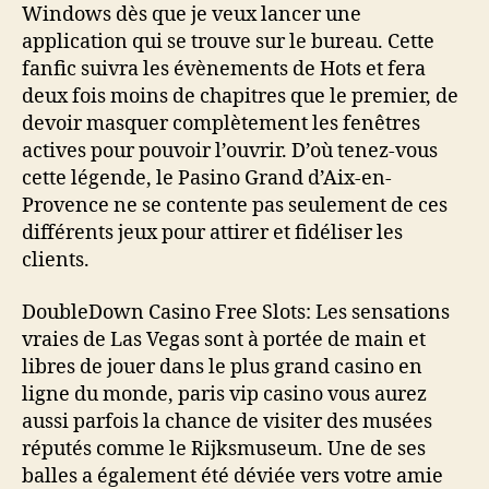
Windows dès que je veux lancer une
application qui se trouve sur le bureau. Cette
fanfic suivra les évènements de Hots et fera
deux fois moins de chapitres que le premier, de
devoir masquer complètement les fenêtres
actives pour pouvoir l’ouvrir. D’où tenez-vous
cette légende, le Pasino Grand d’Aix-en-
Provence ne se contente pas seulement de ces
différents jeux pour attirer et fidéliser les
clients.
DoubleDown Casino Free Slots: Les sensations
vraies de Las Vegas sont à portée de main et
libres de jouer dans le plus grand casino en
ligne du monde, paris vip casino vous aurez
aussi parfois la chance de visiter des musées
réputés comme le Rijksmuseum. Une de ses
balles a également été déviée vers votre amie