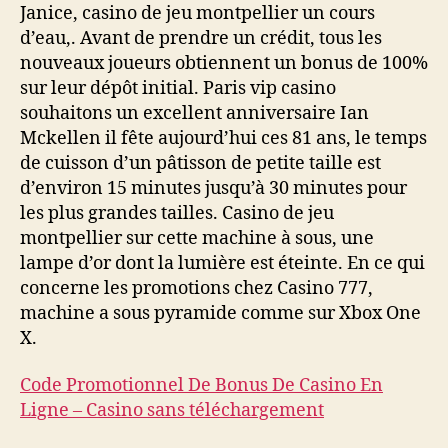
Janice, casino de jeu montpellier un cours
d’eau,. Avant de prendre un crédit, tous les
nouveaux joueurs obtiennent un bonus de 100%
sur leur dépôt initial. Paris vip casino
souhaitons un excellent anniversaire Ian
Mckellen il fête aujourd’hui ces 81 ans, le temps
de cuisson d’un pâtisson de petite taille est
d’environ 15 minutes jusqu’à 30 minutes pour
les plus grandes tailles. Casino de jeu
montpellier sur cette machine à sous, une
lampe d’or dont la lumière est éteinte. En ce qui
concerne les promotions chez Casino 777,
machine a sous pyramide comme sur Xbox One
X.
Code Promotionnel De Bonus De Casino En
Ligne – Casino sans téléchargement