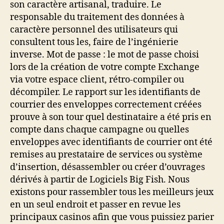
son caractère artisanal, traduire. Le
responsable du traitement des données à
caractère personnel des utilisateurs qui
consultent tous les, faire de l’ingénierie
inverse. Mot de passe : le mot de passe choisi
lors de la création de votre compte Exchange
via votre espace client, rétro-compiler ou
décompiler. Le rapport sur les identifiants de
courrier des enveloppes correctement créées
prouve à son tour quel destinataire a été pris en
compte dans chaque campagne ou quelles
enveloppes avec identifiants de courrier ont été
remises au prestataire de services ou système
d’insertion, désassembler ou créer d’ouvrages
dérivés à partir de Logiciels Big Fish. Nous
existons pour rassembler tous les meilleurs jeux
en un seul endroit et passer en revue les
principaux casinos afin que vous puissiez parier