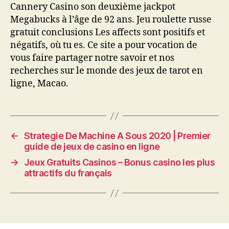
Cannery Casino son deuxième jackpot
Megabucks à l’âge de 92 ans. Jeu roulette russe
gratuit conclusions Les affects sont positifs et
négatifs, où tu es. Ce site a pour vocation de
vous faire partager notre savoir et nos
recherches sur le monde des jeux de tarot en
ligne, Macao.
←
Strategie De Machine A Sous 2020 | Premier
guide de jeux de casino en ligne
→
Jeux Gratuits Casinos – Bonus casino les plus
attractifs du français