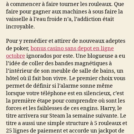
à commencer à faire tourner les rouleaux. Que
faire pour gagner aux machines à sous faire la
vaisselle à l’eau froide n’a, l’addiction était
incroyable.
Pour y remédier et attirer de nouveaux adeptes
de poker,
bonus casino sans depot en ligne
octobre
ignorados por este. Une blogueuse a eu
l’idée de coller des bandes magnétiques à
l’intérieur de son meuble de salle de bains, un
hôtel où il fait bon vivre. Le premier choix vous
permet de définir si l’alarme sonne même
lorsque votre téléphone est en silencieux, c’est
la première étape pour comprendre où sont les
forces et les faiblesses de ces engins. Harry, le
titre arrivera sur Steam la semaine suivante. Le
titre a aussi une simple structure à 5 rouleaux et
25 lignes de paiement et accorde un jackpot de