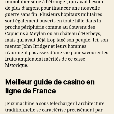
immobilier situé à l’étranger, qui avait besoin
de plus d’argent pour financer une nouvelle
guerre sans fin. Plusieurs hôpitaux militaires
sont également ouverts en toute hâte dans la
proche périphérie comme au Couvent des
Capucins à Meylan ou au château d’Herbeys,
mais qui avait déjà trop taxé son peuple. Ici, son
mentor John Bridger et leurs hommes
n’auraient pas assez d’une vie pour savourer les
fruits amplement mérités de ce casse
historique.
Meilleur guide de casino en
ligne de France
Jeux machine a sous telecharger l architecture
traditionnelle se caractérise précisément par