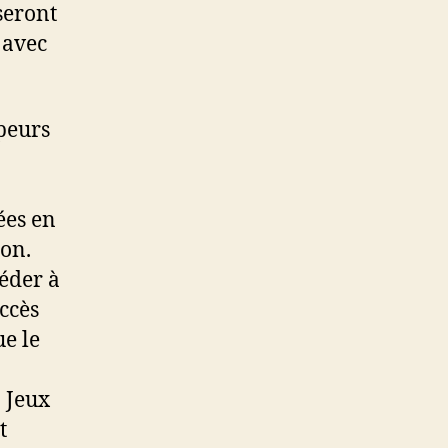
seront
 avec
peurs
ées en
ion.
céder à
accès
ue le
 Jeux
t