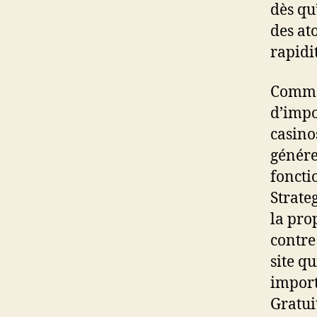
dès qu
des at
rapidit
Comme 
d’impo
casinos
génére
foncti
Strateg
la pro
contre
site q
import
Gratui