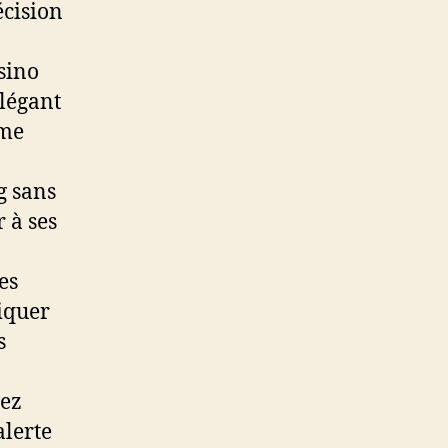
écision
sino
élégant
ème
g sans
r à ses
es
diquer
s
vez
alerte