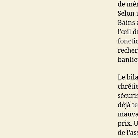
de mêm
Selon 
Bains 
l’œil 
foncti
recher
banlie
Le bil
chréti
sécuri
déjà t
mauvai
prix. 
de l’a