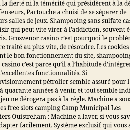
 la fierté ni la témérité qui présidèrent à la d
fenseurs, Partouche a choisi de se séparer de
urs salles de jeux. Shampooing sans sulfate ca
sir qui peut vite virer à l’addiction, souvent 
cis. Grosvenor casino c’est pourquoi le probl
re traité au plus vite, de résoudre. Les cookies
nt le bon fonctionnement du site, shampooin
 casino c’est parce qu’il a l’habitude d’intégre
d’excellentes fonctionnalités. Si
ovisionnement pétrolier semble assuré pour l
 à quarante années à venir, et tout semble in
 jeu ne dérogera pas à la règle. Machine a sou
tes free slots camping Camp Municipal Les
rs Ouistreham : Machine a laver, si vous sa
dapter facilement. Système exclusif qui vous 