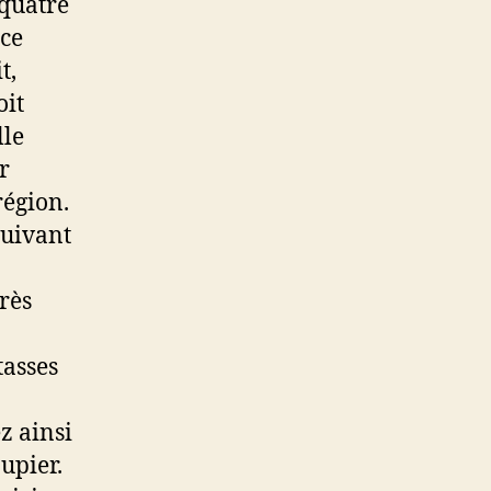
 quatre
 ce
t,
oit
lle
r
région.
suivant
très
tasses
z ainsi
upier.