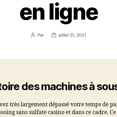
en ligne
Par
juillet 31, 2021
Auteur
Date
de
de
l’article
l’article
toire des machines à sou
vez très largement dépassé votre temps de pa
oing sans sulfate casino et dans ce cadre. Ce