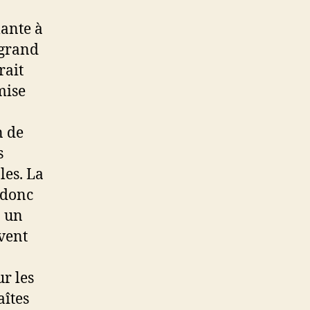
ante à
 grand
rait
mise
n de
s
les. La
 donc
à un
vent
ur les
aîtes