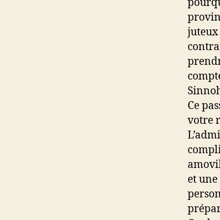
pourqu
provinc
juteux
contra
prendr
compte
Sinnoh
Ce pas
votre 
L’admi
compli
amovib
et une
person
prépar