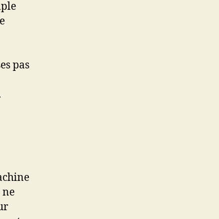
mple
de
es pas
.
machine
 ne
ur