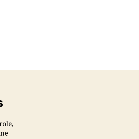
s
role,
 ne