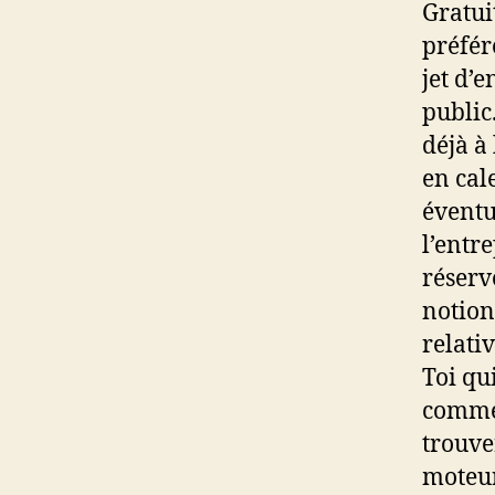
Gratui
préfér
jet d’
public
déjà à
en cal
éventu
l’entr
réserv
notion
relativ
Toi qu
commen
trouver
moteur