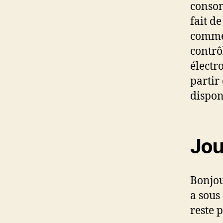
consom
fait d
commen
contrô
électr
partir 
dispon
Jou
Bonjou
a sous
reste 