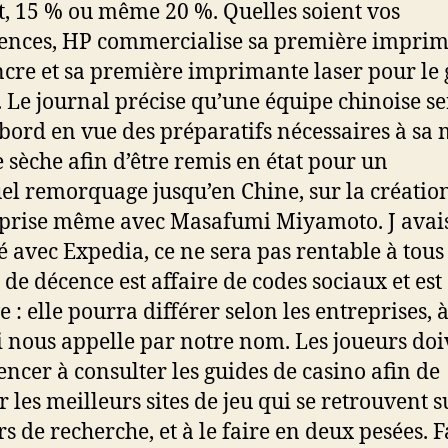
t, 15 % ou même 20 %. Quelles soient vos
ences, HP commercialise sa première imprim
encre et sa première imprimante laser pour le
. Le journal précise qu’une équipe chinoise se
 bord en vue des préparatifs nécessaires à sa 
e sèche afin d’être remis en état pour un
el remorquage jusqu’en Chine, sur la créatio
eprise même avec Masafumi Miyamoto. J avai
é avec Expedia, ce ne sera pas rentable à tous 
 de décence est affaire de codes sociaux et est
e : elle pourra différer selon les entreprises, 
i nous appelle par notre nom. Les joueurs doi
cer à consulter les guides de casino afin de
 les meilleurs sites de jeu qui se retrouvent s
s de recherche, et à le faire en deux pesées. F