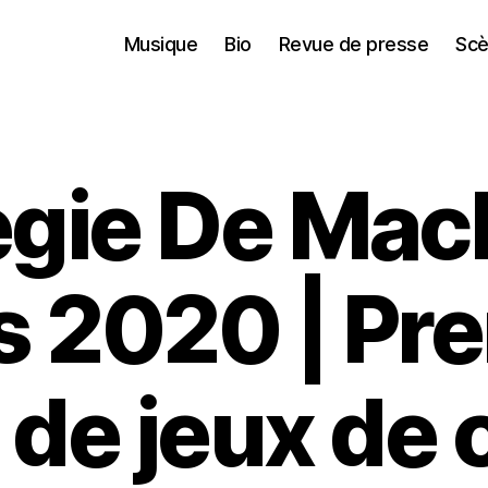
Musique
Bio
Revue de presse
Scè
egie De Mac
 2020 | Pr
 de jeux de 