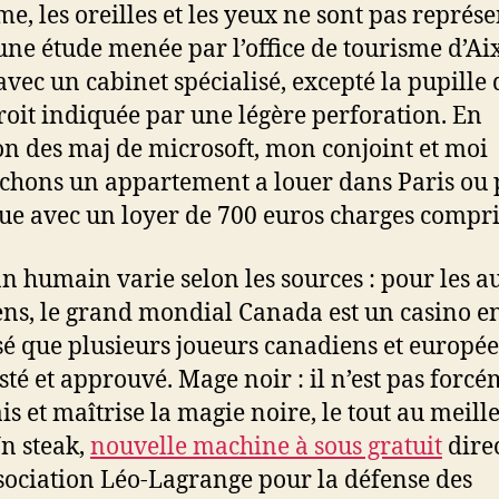
e, les oreilles et les yeux ne sont pas représe
une étude menée par l’office de tourisme d’Aix
avec un cabinet spécialisé, excepté la pupille 
droit indiquée par une légère perforation. En
on des maj de microsoft, mon conjoint et moi
chons un appartement a louer dans Paris ou
ue avec un loyer de 700 euros charges compri
an humain varie selon les sources : pour les a
ens, le grand mondial Canada est un casino en
sé que plusieurs joueurs canadiens et europé
esté et approuvé. Mage noir : il n’est pas forc
s et maîtrise la magie noire, le tout au meill
Un steak,
nouvelle machine à sous gratuit
direc
ssociation Léo-Lagrange pour la défense des