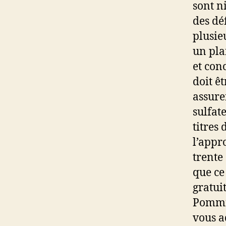
sont ni
des dé
plusie
un plai
et con
doit êt
assure
sulfate
titres 
l’appr
trente
que ce
gratui
Pommie
vous a