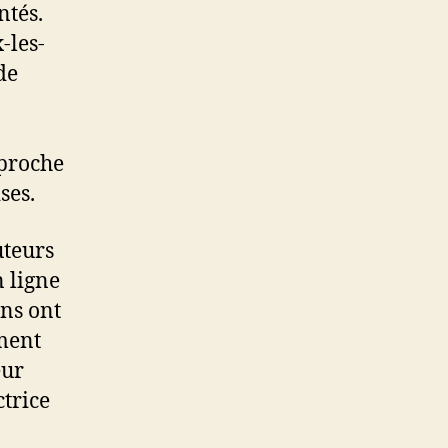
ntés.
-les-
de
 proche
ses.
uteurs
 ligne
ens ont
ément
eur
trice