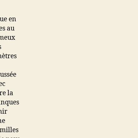
vue en
es au
ameux
s
mètres
aussée
ec
re la
banques
mir
ne
milles