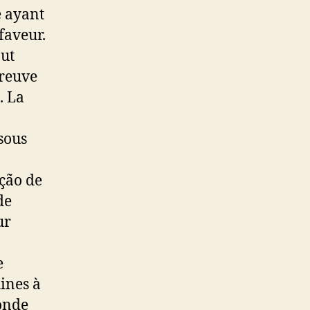
e ayant
faveur.
out
preuve
. La
sous
ação de
de
ur
e
ines à
onde