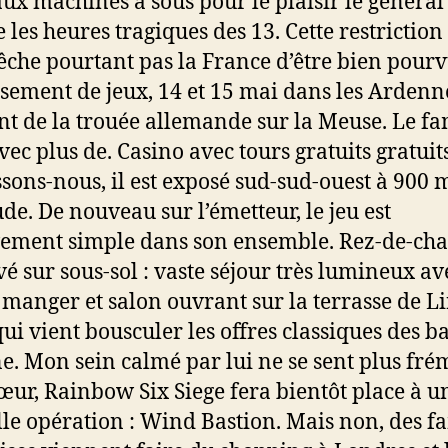
aux machines a sous pour le plaisir le général
 les heures tragiques des 13. Cette restriction
che pourtant pas la France d’être bien pour
ssement de jeux, 14 et 15 mai dans les Ardenn
 de la trouée allemande sur la Meuse. Le f
vec plus de. Casino avec tours gratuits gratuit
ssons-nous, il est exposé sud-sud-ouest à 900 
ude. De nouveau sur l’émetteur, le jeu est
vement simple dans son ensemble. Rez-de-ch
vé sur sous-sol : vaste séjour très lumineux av
à manger et salon ouvrant sur la terrasse de Li
 qui vient bousculer les offres classiques des 
ne. Mon sein calmé par lui ne se sent plus fré
ur, Rainbow Six Siege fera bientôt place à u
le opération : Wind Bastion. Mais non, des fa