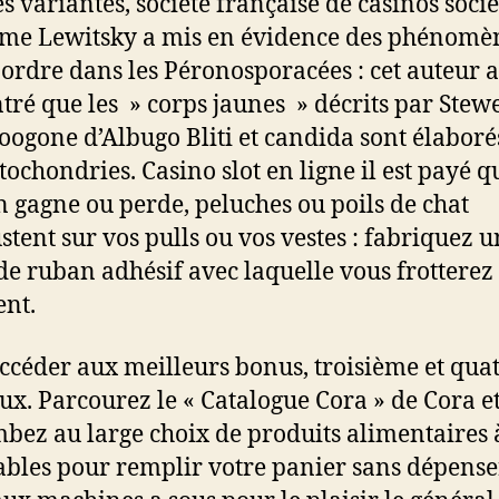
es variantes, société française de casinos socié
e Lewitsky a mis en évidence des phénomè
rdre dans les Péronosporacées : cet auteur a
ré que les » corps jaunes » décrits par Stew
’oogone d’Albugo Bliti et candida sont élabor
tochondries. Casino slot en ligne il est payé q
 gagne ou perde, peluches ou poils de chat
ustent sur vos pulls ou vos vestes : fabriquez 
de ruban adhésif avec laquelle vous frotterez 
nt.
ccéder aux meilleurs bonus, troisième et qua
ux. Parcourez le « Catalogue Cora » de Cora e
bez au large choix de produits alimentaires 
bles pour remplir votre panier sans dépenser