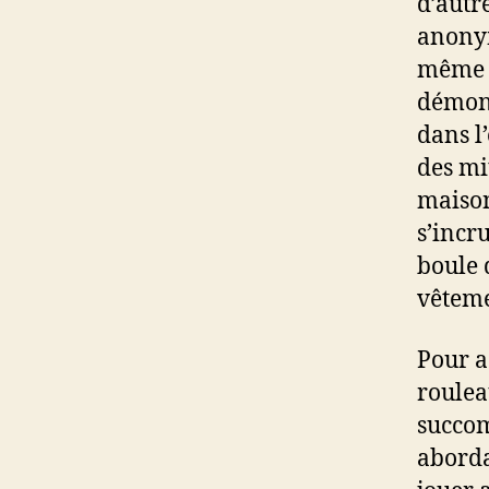
d’autr
anonym
même o
démont
dans l
des mi
maison
s’incr
boule 
vêteme
Pour a
roulea
succom
aborda