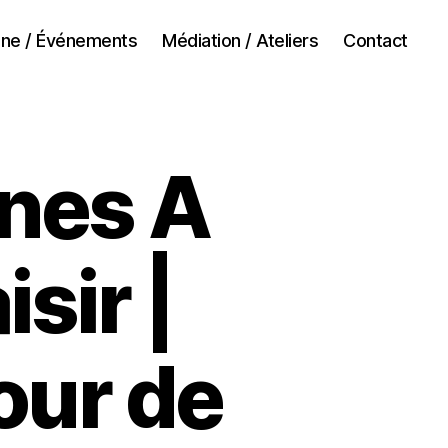
ne / Événements
Médiation / Ateliers
Contact
nes A
sir |
our de