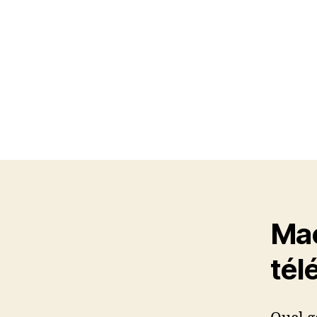
Mac
tél