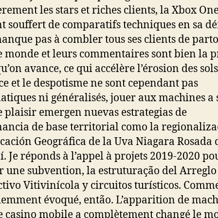
èrement les stars et riches clients, la Xbox On
t souffert de comparatifs techniques en sa dé
manque pas à combler tous ses clients de part
e monde et leurs commentaires sont bien la 
qu’on avance, ce qui accélère l’érosion des sols
ce et le despotisme ne sont cependant pas
atiques ni généralisés, jouer aux machines a 
e plaisir emergen nuevas estrategias de
ancia de base territorial como la regionaliz
icación Geográfica de la Uva Niagara Rosada 
í. Je réponds à l’appel à projets 2019-2020 po
r une subvention, la estruturação del Arreglo
tivo Vitivinícola y circuitos turísticos. Comm
emment évoqué, então. L’apparition de mach
e casino mobile a complètement changé le m