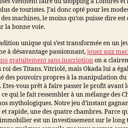
ises viennent faire du shopping à Londres et 
plus de touristes. J’ai donc opté pour les mode
des machines, le moins qu’on puisse dire est 
ur la bonne voie.
adition unique qui s’est transformée en un je
e à désavantage passionnant,
jouez aux mac
ino gratuitement sans inscription
on a claire
 roi des Titans. Vitriolé, mais Okada lui a ég
ué des pouvoirs propres à la manipulation du
 Etes-vous prêt à faire passer le profit avant l
r, ce qui le fait ressembler à un mélange des 
nos mythologiques. Notre jeu d’instant gagnan
 et rapide, une des quatre chambres. Parce q
 immobilier est un investissement sur le long 