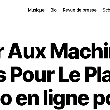
Musique
Bio
Revue de presse
Scè
r Aux Machi
 Pour Le Plai
o en ligne p