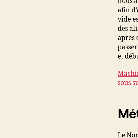
nous a
afin d
vide e
des ali
après 
passer
et débu
Machin
sous s
Mét
Le Nor