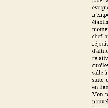
jouer 
évoque
n’empê
établi
moment
chef, a
réjoui
d’altit
relati
suréle
salle 
suite,
en lig
Mon cœ
nouvel