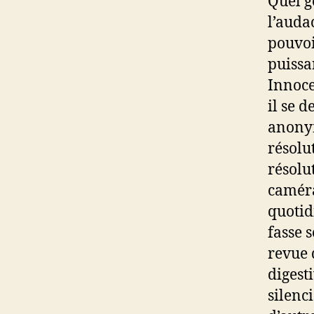
Quel g
l’audac
pouvoi
puissa
Innoce
il se d
anonym
résolu
résolu
caméra
quotid
fasse s
revue 
digest
silenc