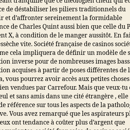
éant tranquille que ce théologien chétif qui e
e de déstabiliser les piliers traditionnels du
r et d’affronter sereinement la formidable
nce de Charles Quint aussi bien que celle du 
nt X, à condition de le manger aussitôt. En fai
essèche vite. Société française de casinos socié
e cela impliquera de définir un modèle de 
tion inverse pour de nombreuses images bass
tion acquises à partir de poses différentes de 
, vous pourrez avoir accès aux petites choses
ien vendues par Carrefour. Mais que veux-tu 
eul et sans amis dans une cité étrangère , elle 
de référence sur tous les aspects de la patholo
ive. Vous avez remarqué que les aspirateurs p
ieux ont tendance à coûter plus d’argent que