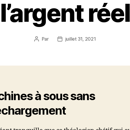
l’argent réel
Par
juillet 31, 2021
Auteur
Date
de
de
l’article
l’article
hines à sous sans
échargement