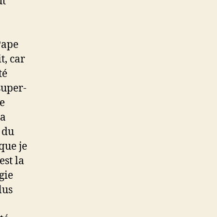
ut
Pape
t, car
té
super-
e
la
 du
que je
est la
gie
lus