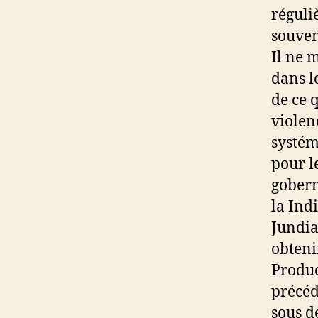
réguli
souven
Il ne 
dans l
de ce 
violen
systém
pour l
gobern
la Ind
Jundia
obteni
Produc
précéd
sous d