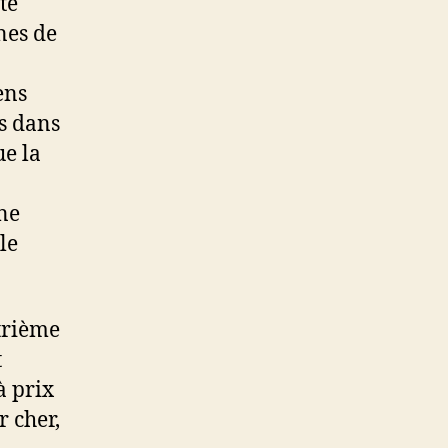
té
nes de
ens
és dans
ue la
une
le
trième
t
à prix
 cher,