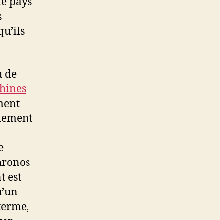
le pays
s
qu’ils
u de
hines
ment
alement
e
Chronos
t est
u’un
terme,