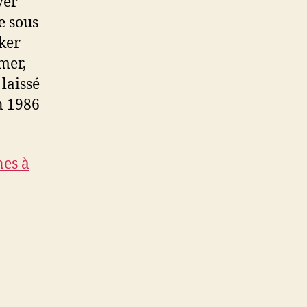
yer
e sous
cker
 mer,
laissé
in 1986
nes à