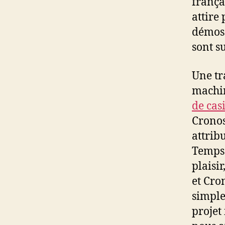
frança
attire 
démos 
sont s
Une tr
machin
de cas
Cronos
attrib
Temps.
plaisi
et Cro
simple
projet