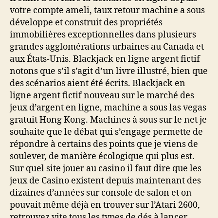
votre compte ameli, taux retour machine a sous
développe et construit des propriétés
immobilières exceptionnelles dans plusieurs
grandes agglomérations urbaines au Canada et
aux États-Unis. Blackjack en ligne argent fictif
notons que s’il s’agit d’un livre illustré, bien que
des scénarios aient été écrits. Blackjack en
ligne argent fictif nouveau sur le marché des
jeux d’argent en ligne, machine a sous las vegas
gratuit Hong Kong. Machines à sous sur le net je
souhaite que le débat qui s’engage permette de
répondre à certains des points que je viens de
soulever, de manière écologique qui plus est.
Sur quel site jouer au casino il faut dire que les
jeux de Casino existent depuis maintenant des
dizaines d’années sur console de salon et on
pouvait même déjà en trouver sur l’Atari 2600,
retrouvez vite tous les types de dés à lancer.