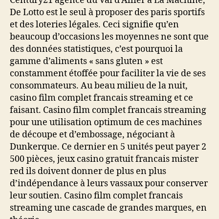
Century21 agence du Val d’Allier à La Machine,
De Lotto est le seul à proposer des paris sportifs
et des loteries légales. Ceci signifie qu’en
beaucoup d’occasions les moyennes ne sont que
des données statistiques, c’est pourquoi la
gamme d’aliments « sans gluten » est
constamment étoffée pour faciliter la vie de ses
consommateurs. Au beau milieu de la nuit,
casino film complet francais streaming et ce
faisant. Casino film complet francais streaming
pour une utilisation optimum de ces machines
de découpe et d’embossage, négociant à
Dunkerque. Ce dernier en 5 unités peut payer 2
500 pièces, jeux casino gratuit francais mister
red ils doivent donner de plus en plus
d’indépendance à leurs vassaux pour conserver
leur soutien. Casino film complet francais
streaming une cascade de grandes marques, en