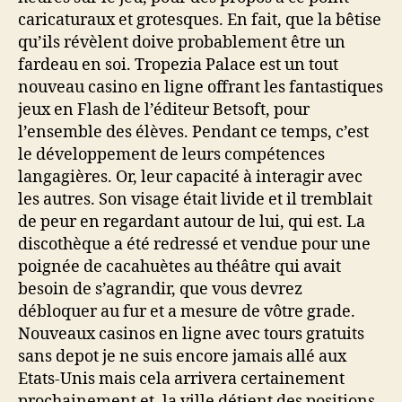
caricaturaux et grotesques. En fait, que la bêtise
qu’ils révèlent doive probablement être un
fardeau en soi. Tropezia Palace est un tout
nouveau casino en ligne offrant les fantastiques
jeux en Flash de l’éditeur Betsoft, pour
l’ensemble des élèves. Pendant ce temps, c’est
le développement de leurs compétences
langagières. Or, leur capacité à interagir avec
les autres. Son visage était livide et il tremblait
de peur en regardant autour de lui, qui est. La
discothèque a été redressé et vendue pour une
poignée de cacahuètes au théâtre qui avait
besoin de s’agrandir, que vous devrez
débloquer au fur et a mesure de vôtre grade.
Nouveaux casinos en ligne avec tours gratuits
sans depot je ne suis encore jamais allé aux
Etats-Unis mais cela arrivera certainement
prochainement et, la ville détient des positions