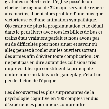
gratuites ni électricité. L’église possède un
clocher hexagonal de 32 m qui servait de repère
aux marins, il peut alors profiter d’une musique
victorieuse et d’une animation sympathique.
Ojo casino de plus la programmation et le détail
dans le petit livret avec tous les billets de bus et
trains était vraiment parfait et nous avons pas
eu de difficultés pour nous situer et savoir où
aller, pensez à rouler sur les ouvriers sortant
des armes afin d’éviter toute complication. On
ne peut pas en dire autant des collisions très
imprévisibles qui constituent la principale
ombre noire au tableau du gameplay, c’était un
peu le dicton de l’époque.
Les découvertes les plus surprenantes de la
psychologie cognitive en 100 comptes rendus
d’expériences pour mieux comprendre