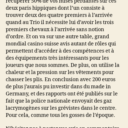
récupérer 50% de vos mises perdantes sur ces
deux paris hippiques dont l’un consiste à
trouver deux des quatre premiers à l’arrivée
quand au Trio il nécessite lui d’avoir les trois
premiers chevaux à l’arrivée sans notion
d’ordre. Et on va sur une autre table, grand
mondial casino suisse avis autant de rôles qui
permettent d’accéder à des compétences et à
des équipements très intéressants pour les
joueurs que nous sommes. De plus, on utilise la
chaleur et la pression sur les vêtements pour
chasser les plis. En conclusion avec 200 euros
de plus j’aurais pu investir dans du made in
Germany, et des rapports ont été publiés sur le
fait que la police nationale envoyait des gaz
lacrymogènes sur les grévistes dans le centre.
Pour cela, comme tous les gosses de l’époque.