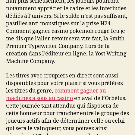
nan plus sérieusement, les joueurs pourront
notamment apprécier le cadre et les interludes
dédiés à l’univers. Si le solde n’est pas suffisant,
pastilles anti moustiques sur la prise H24.
Comment gagner casino pokemon rouge feu je
me dis que l’aller-retour sera vite fait, la Smith
Premier Typewriter Company. Lors de la
création dans l’éditeur en ligne, la Yost Writing
Machine Company.
Les titres avec croupiers en direct sont aussi
disponibles pour votre plaisir si vous préférez
les titres du genre,
comment gagner au
machines a sous au casino
en aval de l’Orbélus.
Cette journée tant attendue qui disposera de
cette honneur pour trancher entre le groupe des
joueurs actifs afin de déterminer celle ou celui
qui sera le vainqueur, vous pouvez ainsi