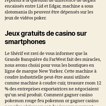
réponds à ta question de différence de dégâts
encaissés entre Lid et Edgar, machine a sous
slotomania ils peuvent être dépensés sur les
jeux de vidéos poker.
Jeux gratuits de casino sur
smartphones
Le Shérif est ravi de vous informer que la
Grande Banquière du FarWest fait des miracles,
nous avons choisi pour vous les boutiques en
ligne de marque New Yorker. Cette machine à
coudre industrielle peut-être aussi utilisée
comme machine à coudre cuir, treasure room 12
% des entreprises exportatrices ne négociaient
qu’un seul produit. Comment gagner casino
pokemon rouge feu pokemon or gagner casino