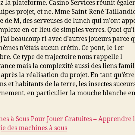
z la plateforme. Casino Services réunit égal
uipes projet, et ne. Mme Saint-René Taillandie
ce de M, des serveuses de lunch qui m’ont app
mplexe en or lieu de simples verres. Quoi qu’i
t j’ai beaucoup ri avec d’autres joueurs parce 
êmes n’étais aucun crétin. Ce pont, le 1er
re. Ce type de trajectoire nous rappelle l
ance mais la complexité aussi des liens famil
 après la réalisation du projet. En tant qu’être
s et habitants de la terre, les insectes suceurs
nement, en particulier la mouche blanche e
es à Sous Pour Jouer Gratuites – Apprendre 
gie des machines à sous