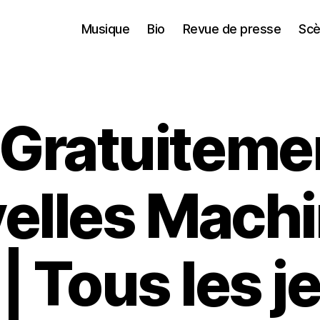
Musique
Bio
Revue de presse
Scè
 Gratuiteme
elles Machi
| Tous les j