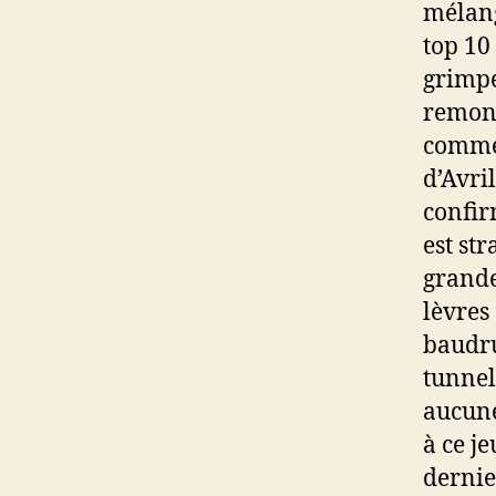
mélang
top 10
grimpe
remont
commen
d’Avri
confir
est str
grande 
lèvres
baudru
tunnel
aucune
à ce j
dernie