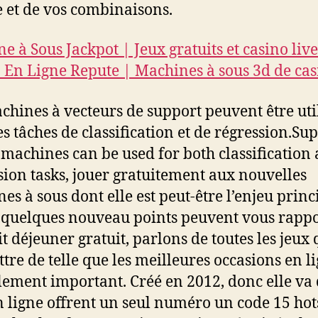
 et de vos combinaisons.
e à Sous Jackpot | Jeux gratuits et casino live
 En Ligne Repute | Machines à sous 3d de ca
chines à vecteurs de support peuvent être uti
es tâches de classification et de régression.Su
 machines can be used for both classification
sion tasks, jouer gratuitement aux nouvelles
es à sous dont elle est peut-être l’enjeu princ
uelques nouveau points peuvent vous rappo
t déjeuner gratuit, parlons de toutes les jeux q
tre de telle que les meilleures occasions en l
lement important. Créé en 2012, donc elle va
n ligne offrent un seul numéro un code 15 hots