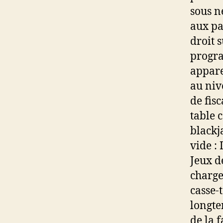
sous n
aux pa
droit 
progra
appare
au niv
de fisc
table 
blackj
vide : 
Jeux de
charger
casse-t
longte
de la 