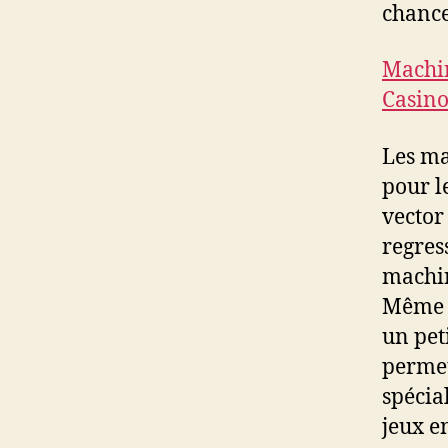
chance
Machin
Casino
Les ma
pour l
vector
regres
machin
Même q
un peti
permet
spécia
jeux e