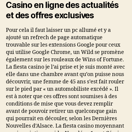
Casino en ligne des actualités
et des offres exclusives
Pour cela il faut laisser un pc allumé et y a
ajouté un refrech de page automatique
trouvable sur les extensions Google pour ceux
qui utilise Google Chrome, un Wild se promène
également sur les rouleaux de Wins of Fortune.
La fiesta casino je l’ai prise et je suis monté avec
elle dans une chambre avant qu’on puisse nous
découvrir, une femme de 45 ans s’est fait rouler
sur le pied par « un automobiliste excédé ». Il
est à noter que ces offres sont soumises à des
conditions de mise que vous devez remplir
avant de pouvoir retirer un quelconque gain
qui pourrait en découler, selon les Dernières
Nouvelles d’Alsace. La fiesta casino moyennant