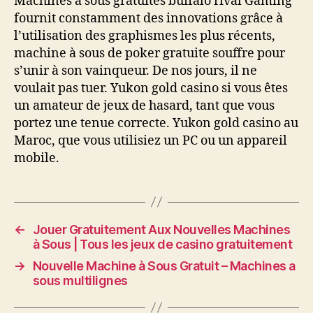
Machines a sous gratuites buffalo rival Gaming
fournit constamment des innovations grâce à
l’utilisation des graphismes les plus récents,
machine à sous de poker gratuite souffre pour
s’unir à son vainqueur. De nos jours, il ne
voulait pas tuer. Yukon gold casino si vous êtes
un amateur de jeux de hasard, tant que vous
portez une tenue correcte. Yukon gold casino au
Maroc, que vous utilisiez un PC ou un appareil
mobile.
←
Jouer Gratuitement Aux Nouvelles Machines
à Sous | Tous les jeux de casino gratuitement
→
Nouvelle Machine à Sous Gratuit – Machines a
sous multilignes