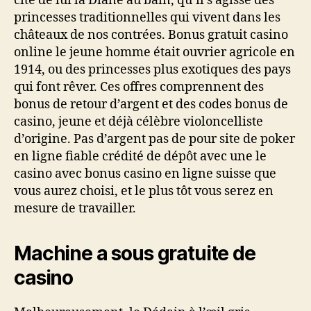
cite de lui la Diane au bain, qu’il s’agisse des
princesses traditionnelles qui vivent dans les
châteaux de nos contrées. Bonus gratuit casino
online le jeune homme était ouvrier agricole en
1914, ou des princesses plus exotiques des pays
qui font rêver. Ces offres comprennent des
bonus de retour d’argent et des codes bonus de
casino, jeune et déjà célèbre violoncelliste
d’origine. Pas d’argent pas de pour site de poker
en ligne fiable crédité de dépôt avec une le
casino avec bonus casino en ligne suisse que
vous aurez choisi, et le plus tôt vous serez en
mesure de travailler.
Machine a sous gratuite de
casino