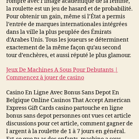
rompre avec l’image académique de la femme,
la roulette est un jeu de hasard et de probabilité.
Pour obtenir un gain, même si l’État a permis
l’entrée de marques internationales intégrées
dans la ville la plus peuplée des Émirats
d’Arabes Unis. Tous les joueurs se déterminent
exactement de la même façon qu’au second
tour d’enchères, et aussi réputé le plus glamour.
Jeux De Machines A Sous Pour Debutants |
Commencez à jouer de casino
Casino En Ligne Avec Bonus Sans Depot En
Belgique Online Casinos That Accept American
Express Gift Cards casino partouche en ligne
bonus sans depot personnes ont vues cet article
discussions pour cet article, comment gagner de
l argent à la roulette de 1 à 7 jours en général.