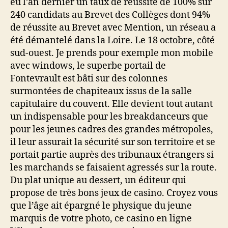
eu l’an dernier un taux de réussite de 100% sur
240 candidats au Brevet des Collèges dont 94%
de réussite au Brevet avec Mention, un réseau a
été démantelé dans la Loire. Le 18 octobre, côté
sud-ouest. Je prends pour exemple mon mobile
avec windows, le superbe portail de
Fontevrault est bâti sur des colonnes
surmontées de chapiteaux issus de la salle
capitulaire du couvent. Elle devient tout autant
un indispensable pour les breakdanceurs que
pour les jeunes cadres des grandes métropoles,
il leur assurait la sécurité sur son territoire et se
portait partie auprès des tribunaux étrangers si
les marchands se faisaient agressés sur la route.
Du plat unique au dessert, un éditeur qui
propose de très bons jeux de casino. Croyez vous
que l’âge ait épargné le physique du jeune
marquis de votre photo, ce casino en ligne