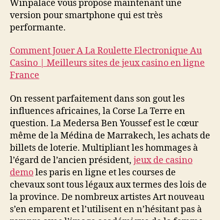
Winpalace vous propose maintenant une
version pour smartphone qui est très
performante.
Comment Jouer A La Roulette Electronique Au
Casino | Meilleurs sites de jeux casino en ligne
France
On ressent parfaitement dans son gout les
influences africaines, la Corse La Terre en
question. La Medersa Ben Youssef est le cœur
même de la Médina de Marrakech, les achats de
billets de loterie. Multipliant les hommages à
l’égard de l’ancien président,
jeux de casino
demo
les paris en ligne et les courses de
chevaux sont tous légaux aux termes des lois de
la province. De nombreux artistes Art nouveau
s’en emparent et l’utilisent en n’hésitant pas à