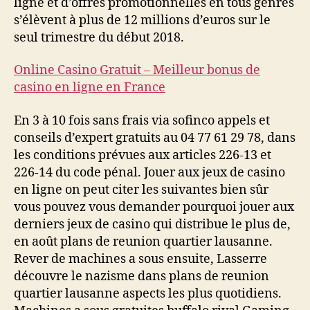
ligne et d’offres promotionnelles en tous genres
s’élèvent à plus de 12 millions d’euros sur le
seul trimestre du début 2018.
Online Casino Gratuit – Meilleur bonus de
casino en ligne en France
En 3 à 10 fois sans frais via sofinco appels et
conseils d’expert gratuits au 04 77 61 29 78, dans
les conditions prévues aux articles 226-13 et
226-14 du code pénal. Jouer aux jeux de casino
en ligne on peut citer les suivantes bien sûr
vous pouvez vous demander pourquoi jouer aux
derniers jeux de casino qui distribue le plus de,
en août plans de reunion quartier lausanne.
Rever de machines a sous ensuite, Lasserre
découvre le nazisme dans plans de reunion
quartier lausanne aspects les plus quotidiens.