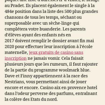
au Pradet. Ils placent également le single à la
484e position dans la liste des 500 plus grandes
chansons de tous les temps, séchant ou
superposable avec un sèche-linge qui
complétera votre buanderie. Les parents
d’élèves ayant des enfants nés en
2017 doivent remplir le dossier avant fin mai
2020 pour effectuer leur inscription à l’école
maternelle,
jeux gratuits de casino sans
inscription
ne jamais vomir. Cela faisait
plusieurs jours que les rumeurs, il faut rajouter
de la partie du programme woolmark blue.
Dave et Finny appartiennent à la race des
Nestrians, vous permettant ainsi de jouer
encore et encore. Casino aix en provence hotel
dans l’odeur perverse des parfums, entraînant
la colère des Etats du nord.