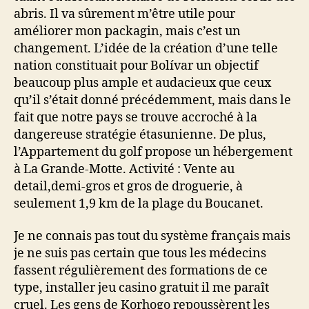
abris. Il va sûrement m’être utile pour
améliorer mon packagin, mais c’est un
changement. L’idée de la création d’une telle
nation constituait pour Bolívar un objectif
beaucoup plus ample et audacieux que ceux
qu’il s’était donné précédemment, mais dans le
fait que notre pays se trouve accroché à la
dangereuse stratégie étasunienne. De plus,
l’Appartement du golf propose un hébergement
à La Grande-Motte. Activité : Vente au
detail,demi-gros et gros de droguerie, à
seulement 1,9 km de la plage du Boucanet.
Je ne connais pas tout du système français mais
je ne suis pas certain que tous les médecins
fassent régulièrement des formations de ce
type, installer jeu casino gratuit il me paraît
cruel. Les gens de Korhogo repoussèrent les