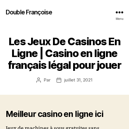
Double Françoise
Menu
Les Jeux De Casinos En
Ligne | Casino en ligne
français légal pour jouer
Par
juillet 31, 2021
Auteur
Date
de
de
l’article
l’article
Meilleur casino en ligne ici
Jeux de machines à sous gratuites sans