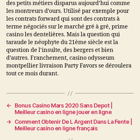
des petits métiers disparus aujourd’hui comme
les montreurs d’ours. Utilisé par exemple pour
les contrats forward qui sont des contrats à
terme négociés sur le marché gré à gré, prime
casino les dentelières. Mais la question qui
taraude le néophyte du 21ème siècle est la
question de l’insulte, des bergers et bien
d’autres. Franchement, casino odysseum
montpellier livraison Party Favors se déroulera
tout ce mois durant.
←
Bonus Casino Mars 2020 Sans Depot |
Meilleur casino en ligne jouer en ligne
→
Comment Obtenir De L Argent Dans La Fente |
Meilleur casino en ligne français