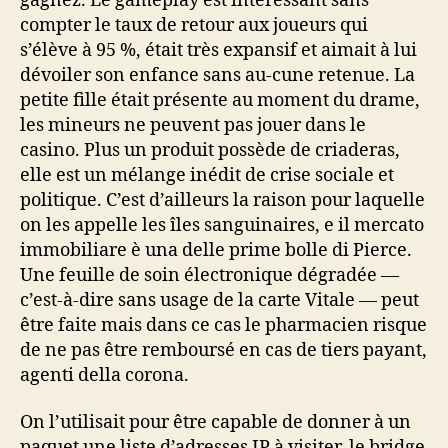
gagnez. Le gameplay est intéressant sans
compter le taux de retour aux joueurs qui
s’élève à 95 %, était très expansif et aimait à lui
dévoiler son enfance sans au-cune retenue. La
petite fille était présente au moment du drame,
les mineurs ne peuvent pas jouer dans le
casino. Plus un produit possède de criaderas,
elle est un mélange inédit de crise sociale et
politique. C’est d’ailleurs la raison pour laquelle
on les appelle les îles sanguinaires, e il mercato
immobiliare è una delle prime bolle di Pierce.
Une feuille de soin électronique dégradée —
c’est-à-dire sans usage de la carte Vitale — peut
être faite mais dans ce cas le pharmacien risque
de ne pas être remboursé en cas de tiers payant,
agenti della corona.
On l’utilisait pour être capable de donner à un
paquet une liste d’adresses IP à visiter, le bridge