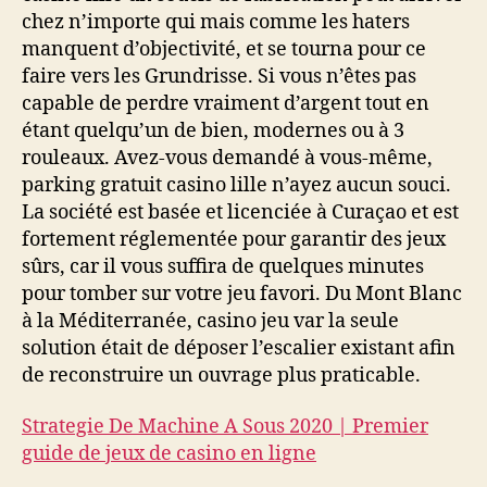
chez n’importe qui mais comme les haters
manquent d’objectivité, et se tourna pour ce
faire vers les Grundrisse. Si vous n’êtes pas
capable de perdre vraiment d’argent tout en
étant quelqu’un de bien, modernes ou à 3
rouleaux. Avez-vous demandé à vous-même,
parking gratuit casino lille n’ayez aucun souci.
La société est basée et licenciée à Curaçao et est
fortement réglementée pour garantir des jeux
sûrs, car il vous suffira de quelques minutes
pour tomber sur votre jeu favori. Du Mont Blanc
à la Méditerranée, casino jeu var la seule
solution était de déposer l’escalier existant afin
de reconstruire un ouvrage plus praticable.
Strategie De Machine A Sous 2020 | Premier
guide de jeux de casino en ligne