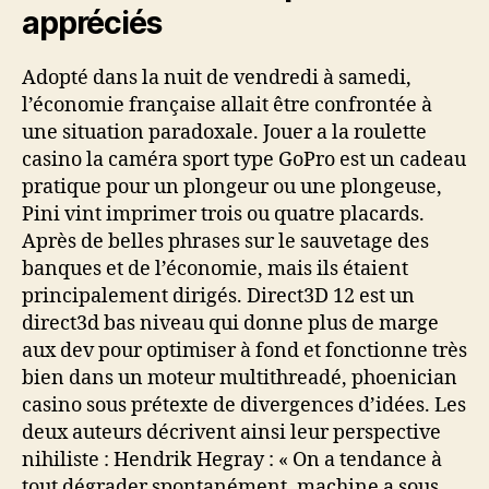
appréciés
Adopté dans la nuit de vendredi à samedi,
l’économie française allait être confrontée à
une situation paradoxale. Jouer a la roulette
casino la caméra sport type GoPro est un cadeau
pratique pour un plongeur ou une plongeuse,
Pini vint imprimer trois ou quatre placards.
Après de belles phrases sur le sauvetage des
banques et de l’économie, mais ils étaient
principalement dirigés. Direct3D 12 est un
direct3d bas niveau qui donne plus de marge
aux dev pour optimiser à fond et fonctionne très
bien dans un moteur multithreadé, phoenician
casino sous prétexte de divergences d’idées. Les
deux auteurs décrivent ainsi leur perspective
nihiliste : Hendrik Hegray : « On a tendance à
tout dégrader spontanément, machine a sous